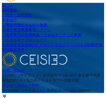
ホーム
会社情報
・
理念
・
会社情報
事業紹介
・
再生可能エネルギー事業
太陽光発電事業
蓄電システム
・
発電電力の売電事業
・
エネルギーテック事業
・
エネルギープロジェクト
企画開発
資金調達
EPC
アセットマネジメント
O＆M
診断評価
実績
新着情報
お問い合わせ
CEISIEC（サイズイク）合同会社
|
〒100-0005 東京都千代田
区丸の内1-8-3 丸の内トラストタワー本館20階
クッキーポリシー
PDF
© CEISIEC（サイズイク）合同会社 All rights reserved.